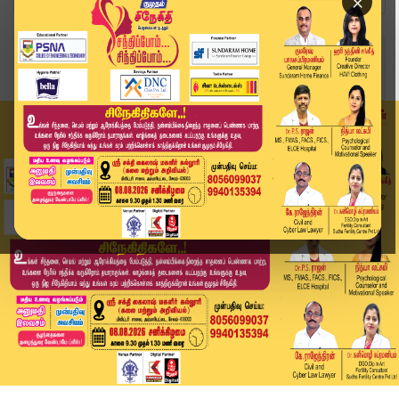
×
Home
வீடியோ ஸ்டோரி
"தங்கம் விலை அதிர்ச்சி! சவரன் விலை மீண்டும் உயர...