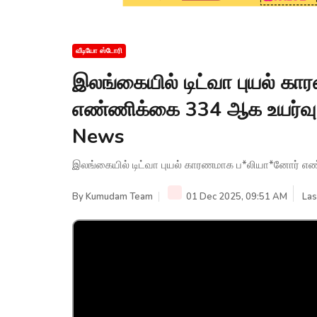
வீடியோ ஸ்டோரி
இலங்கையில் டிட்வா புயல் க
எண்ணிக்கை 334 ஆக உயர்வு
News
இலங்கையில் டிட்வா புயல் காரணமாக ப*லியா*னோர் எ
By
Kumudam Team
01 Dec 2025, 09:51 AM
Las