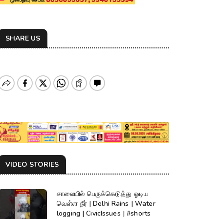
SHARE US
VIDEO STORIES
சாலையில் பெருக்கெடுத்து ஓடிய
வெள்ள நீர் | Delhi Rains | Water
logging | CivicIssues | #shorts