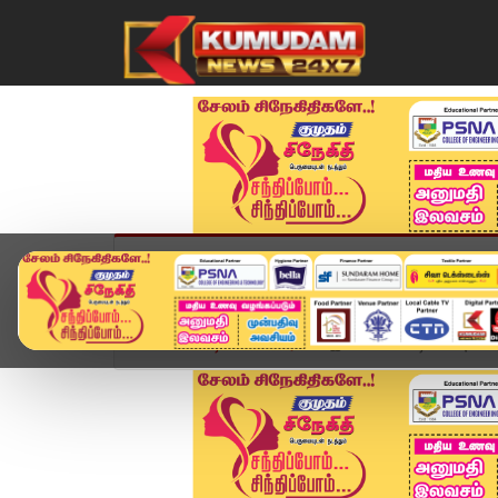
முகப்பு
விளையாட்டு
அண்மை
தமிழ்நாட
Home
வீடியோ ஸ்டோரி
இலங்கையில் டிட்வா புயல்