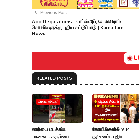
Previous Post
App Regulations | வாட்ஸ்அப், டெலிகிராம்
செயலிகளுக்கு புதிய கட்டுப்பாடு | Kumudam
News
L
RELATED POSTS
வீடியோ ஸ்டோரி
வீடியோ ஸ்டோரி
லாரியை மடக்கிய
கோயில்களில் VIP
யானை... கரும்பை
தரிசனம்.. புதிய