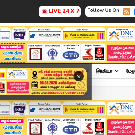
Follow Us On
LIVE 24 X 7
ு
சினிமா
அரசியல்
விளையாட்டு
இந்தியா
மேல
×
 காரணமாக ப*லியா*னோர் எண்...