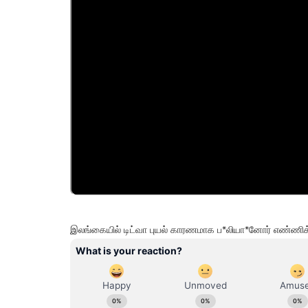
இலங்கையில் டிட்வா புயல் காரணமாக ப*லியா*னோர் எண்ணி