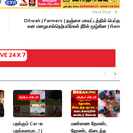
Next Post
Ditwah | Farmers | தஞ்சை மாவட்டத்தில் பெய்த
கன மழையால்நெற்பயிர்கள் நீரில் மூழ்கின | Rain
IVE 24 X 7
வீடியோ ஸ்டோரி
வீடியோ ஸ்டோரி
பறக்கும் Car-ல
மண்ணை தோண்ட
மழ
பறக்கலாமா...! |
தோண்ட கிடைத்த
வ