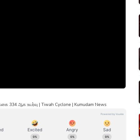
க்கை 334 ஆக உயர்வு | Tiwah Cyclone | Kumudam News