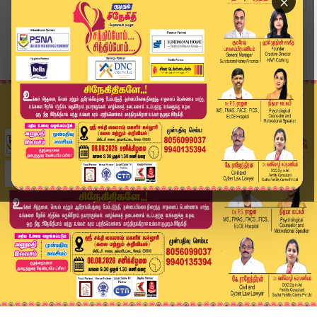
×
Home
வீடியோ ஸ்டோரி
தைலாபுரத்தில் ஆடிட்டர் குருமூர்த்தி..! சமாதான ம...