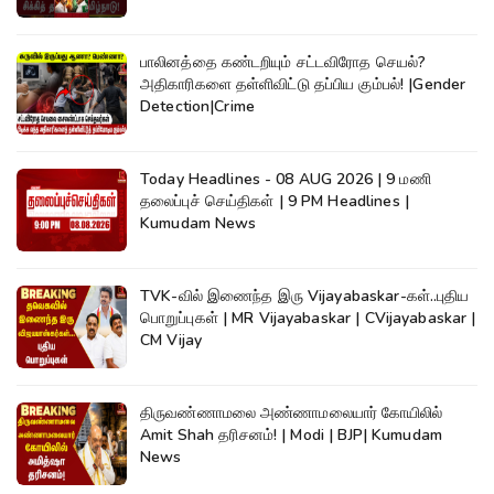
பாலினத்தை கண்டறியும் சட்டவிரோத செயல்?
அதிகாரிகளை தள்ளிவிட்டு தப்பிய கும்பல்! |Gender
Detection|Crime
Today Headlines - 08 AUG 2026 | 9 மணி
தலைப்புச் செய்திகள் | 9 PM Headlines |
Kumudam News
TVK-வில் இணைந்த இரு Vijayabaskar-கள்..புதிய
பொறுப்புகள் | MR Vijayabaskar | CVijayabaskar |
CM Vijay
திருவண்ணாமலை அண்ணாமலையார் கோயிலில்
Amit Shah தரிசனம்! | Modi | BJP| Kumudam
News