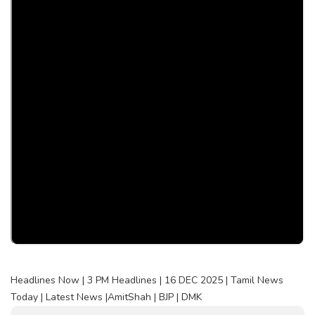
Headlines Now | 3 PM Headlines | 16 DEC 2025 | Tamil News
Today | Latest News |AmitShah | BJP | DMK