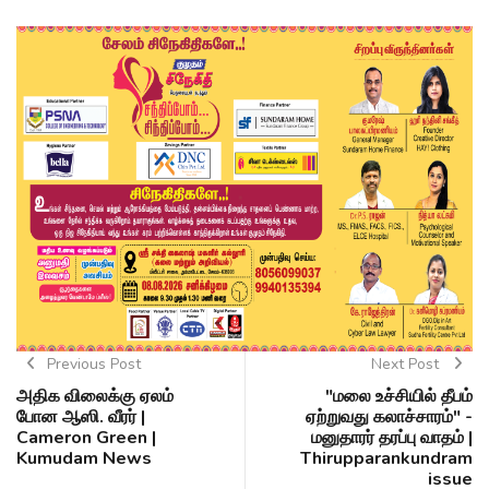
Previous Post
Next Post
அதிக விலைக்கு ஏலம்
"மலை உச்சியில் தீபம்
போன ஆஸி. வீரர் |
ஏற்றுவது கலாச்சாரம்" -
Cameron Green |
மனுதாரர் தரப்பு வாதம் |
Kumudam News
Thirupparankundram
issue