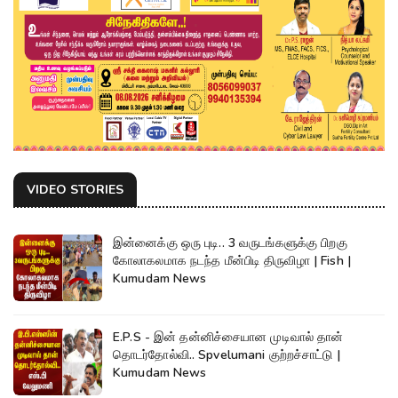
VIDEO STORIES
இன்னைக்கு ஒரு புடி.. 3 வருடங்களுக்கு பிறகு
கோலாகலமாக நடந்த மீன்பிடி திருவிழா | Fish |
Kumudam News
E.P.S - இன் தன்னிச்சையான முடிவால் தான்
தொடர்தோல்வி.. Spvelumani குற்றச்சாட்டு |
Kumudam News