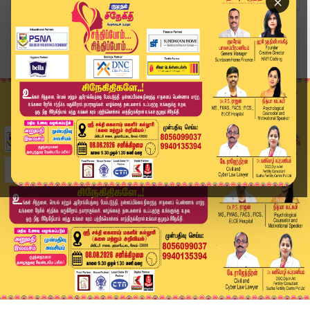
×
Home
வீடியோ ஸ்டோரி
'கோழிகளுக்கு பறவைக்காய்ச்சல் தாக்கம் ஏதும் இல்ல...