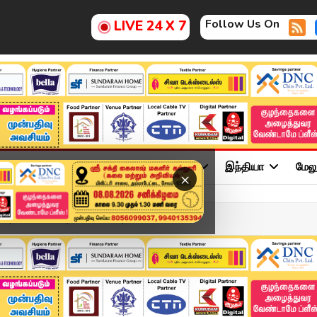
Follow Us On
LIVE 24 X 7
ு
சினிமா
அரசியல்
விளையாட்டு
இந்தியா
மேல
×
xpress News | Tamilnadu |...