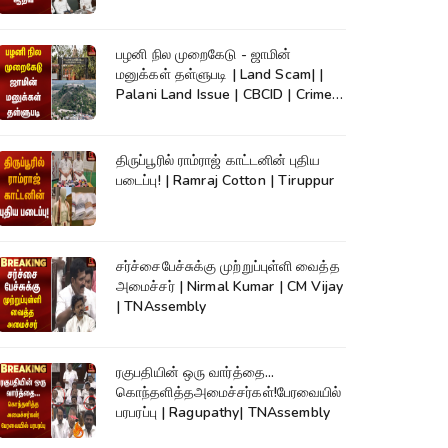
TVK
பழனி நில முறைகேடு - ஜாமின்
மனுக்கள் தள்ளுபடி | Land Scam| |
Palani Land Issue | CBCID | Crime
News
திருப்பூரில் ராம்ராஜ் காட்டனின் புதிய
படைப்பு! | Ramraj Cotton | Tiruppur
சர்ச்சைபேச்சுக்கு முற்றுப்புள்ளி வைத்த
அமைச்சர் | Nirmal Kumar | CM Vijay
| TNAssembly
ரகுபதியின் ஒரு வார்த்தை...
கொந்தளித்தஅமைச்சர்கள்!பேரவையில்
பரபரப்பு | Ragupathy| TNAssembly