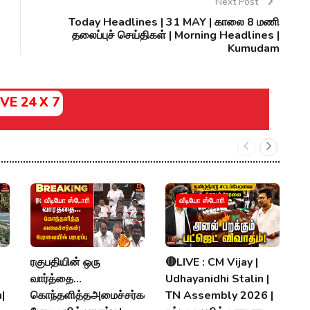
Next Post
Today Headlines | 31 MAY | காலை 8 மணி
தலைப்புச் செய்திகள் | Morning Headlines |
Kumudam
IVE 24 X 7
வ
வீடியோ ஸ்டோரி
வீடியோ ஸ்டோரி
ரொ
ப
ர
ரகுபதியின் ஒரு
🔴LIVE : CM Vijay |
V
வார்த்தை...
Udhayanidhi Stalin |
|
கொந்தளித்தஅமைச்சர்கள்!
TN Assembly 2026 |
P