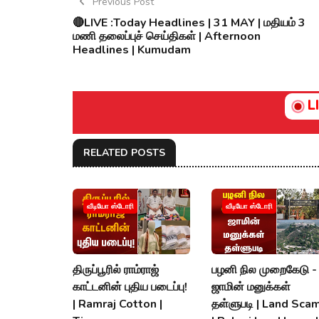
Previous Post
🔴LIVE :Today Headlines | 31 MAY | மதியம் 3
மணி தலைப்புச் செய்திகள் | Afternoon
Headlines | Kumudam
L
RELATED POSTS
வீடியோ ஸ்டோரி
வீடியோ ஸ்டோரி
திருப்பூரில் ராம்ராஜ்
பழனி நில முறைகேடு -
காட்டனின் புதிய படைப்பு!
ஜாமின் மனுக்கள்
| Ramraj Cotton |
தள்ளுபடி | Land Scam