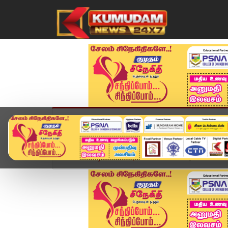
முகப்பு
விளையாட்டு
அண்மை
தமிழ்நாட
Home
வீடியோ ஸ்டோரி
31.05.2026 | Kumudam E