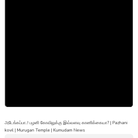
அடேங்கப்பா..! பழனி கோவிலுக்கு இவ்வளவு காணிக்கையா? | Pazhani
kovil | Murugan Temple | Kumudam News