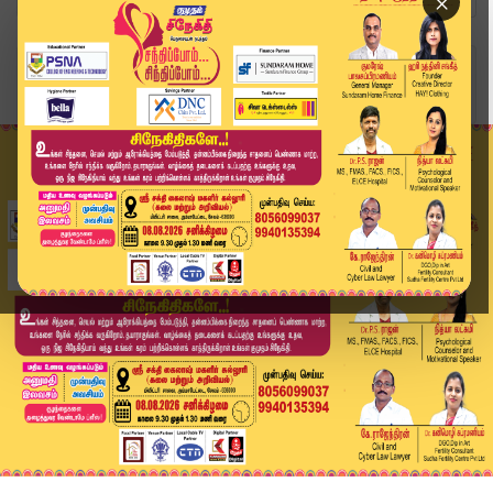
×
Home
வீடியோ ஸ்டோரி
அடேங்கப்பா..! பழனி கோவிலுக்கு இவ்வளவு காணிக்கைய...