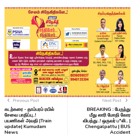
Previous Post
Next Post
கடற்கரை - தாம்பரம் ரயில்
BREAKING : பேருந்து
சேவை பாதிப்பு..!
மீது லாரி மோதி கோர
பயணிகள் அவதி |Train
விபத்து..! ஒருவர் ப*லி.. |
update| Kumudam
Chengalpattu | BUS
News
Accident