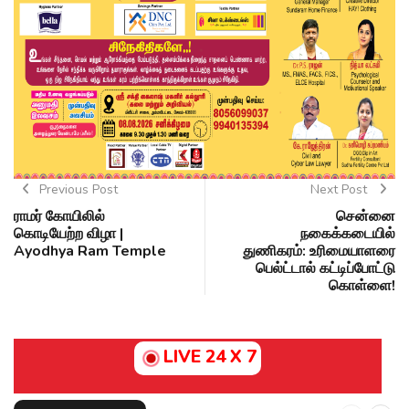
Previous Post
Next Post
ராமர் கோயிலில்
சென்னை
கொடியேற்ற விழா |
நகைக்கடையில்
Ayodhya Ram Temple
துணிகரம்: உரிமையாளரை
பெல்ட்டால் கட்டிப்போட்டு
கொள்ளை!
LIVE 24 X 7