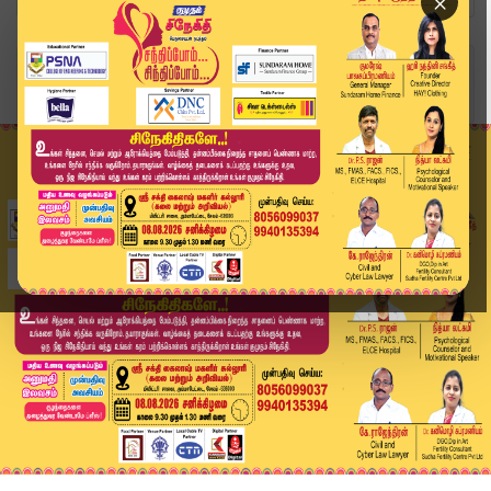
×
Home
வீடியோ ஸ்டோரி
நரிக்குறவர்கள் வசிக்கும் பகுதியை சூழ்ந்த மழைநீர...