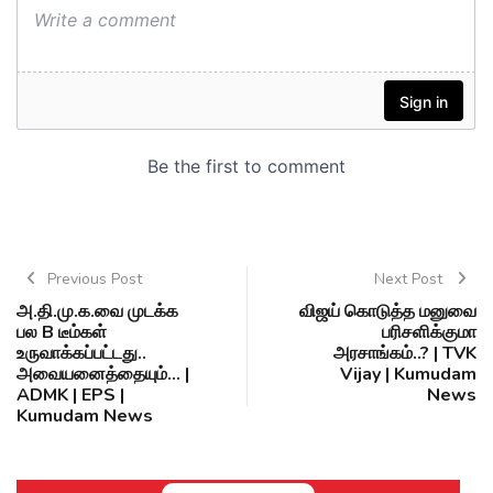
Previous Post
Next Post
அ.தி.மு.க.வை முடக்க
விஜய் கொடுத்த மனுவை
பல B டீம்கள்
பரிசளிக்குமா
உருவாக்கப்பட்டது..
அரசாங்கம்..? | TVK
அவையனைத்தையும்... |
Vijay | Kumudam
ADMK | EPS |
News
Kumudam News