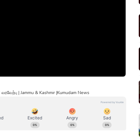
்றுலா வரவேற்பு | Jammu & Kashmir |Kumudam News