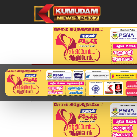
முகப்பு
விளையாட்டு
அண்மை
தமிழ்நாட
Home
வீடியோ ஸ்டோரி
ஆசியாவின் மிகப்பெரிய துலி