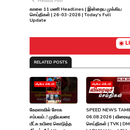
Previous Post
காலை 11 மணி Headlines | இன்றைய முக்கிய
செய்திகள் | 26-03-2026 | Today's Full
Update
L
RELATED POSTS
வீடியோ ஸ்டோரி
வீடியோ ஸ்டோரி
கேரளாவில் சோக
SPEED NEWS TAMIL
சம்பவம்..! முதியவரை
06.08.2026 | விரைவுச
மீட்க உயிரை கொடுத்த
செய்திகள் | TVK | D