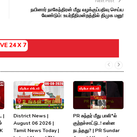
Next Post
நயினார் நாகேந்திரன் மீது வழக்குப்பதிவு செய்ய
வேண்டும்: உயர்நீதிமன்றத்தில் திமுக மனு!
IVE 24 X 7
வீடியோ ஸ்டோரி
வீடியோ ஸ்டோரி
 |
District News |
PR சுந்தர் மீது பாலி*ல்
நி
்
August 06 2026 |
குற்றச்சாட்டு..! என்ன
த
MK
Tamil News Today |
நடந்தது? | PR Sundar
மு