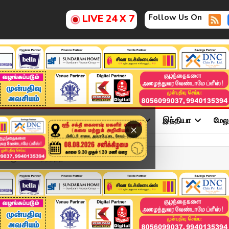
Follow Us On
LIVE 24 X 7
ு
சினிமா
அரசியல்
விளையாட்டு
இந்தியா
மேல
×
ப் பூங்கா - பதற்றத்தில...