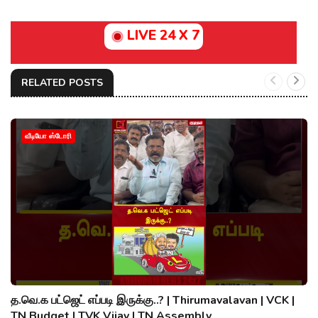
LIVE 24 X 7
RELATED POSTS
வீடியோ ஸ்டோரி
த.வெ.க பட்ஜெட் எப்படி இருக்கு..? | Thirumavalavan | VCK |
TN Budget | TVK Vijay | TN Assembly