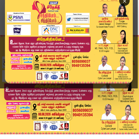
×
Home
வீடியோ ஸ்டோரி
காவல்துறையில் அதிரடி.. 56 அதிகாரிகளுக்கு Transf...