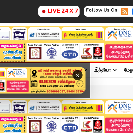
Follow Us On
LIVE 24 X 7
ு
சினிமா
அரசியல்
விளையாட்டு
இந்தியா
மேல
×
NOV 2025 | விரைவுச் செய்த...