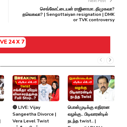
Next Post
செங்கோட்டையன் ராஜினாமா..திமுகவா?
தவெகவா? | Sengottaiyan resignation | DMK
or TVK controversy
IVE 24 X 7
வீடியோ ஸ்டோரி
வீடியோ ஸ்டோரி
🔴 LIVE: Vijay
பொன்முடிக்கு எதிரான
அ
Sangeetha Divorce |
வழக்கு.. பிடிவாரன்டில்
சி
|
Vera Level Twist
நடந்த twist.. |
கு