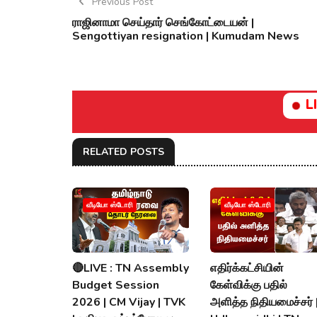
Previous Post
ராஜினாமா செய்தார் செங்கோட்டையன் |
Sengottiyan resignation | Kumudam News
L
RELATED POSTS
வீடியோ ஸ்டோரி
வீடியோ ஸ்டோரி
🔴LIVE : TN Assembly
எதிர்க்கட்சியின்
Budget Session
கேள்விக்கு பதில்
2026 | CM Vijay | TVK
அளித்த நிதியமைச்சர் 