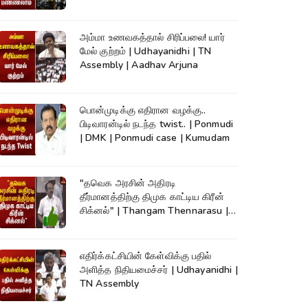
News
அம்மா உணவகத்தால் சிரிப்பலை! யார்
மேல் குற்றம் | Udhayanidhi | TN
Assembly | Aadhav Arjuna
பொன்முடிக்கு எதிரான வழக்கு..
பிடிவாரன்டில் நடந்த twist.. | Ponmudi
| DMK | Ponmudi case | Kumudam
"தவெக அரசின் அதிரடி
தீர்மானத்திற்கு திமுக காட்டிய கிரீன்
சிக்னல்" | Thangam Thennarasu |
TN Assembly
எதிர்க்கட்சியின் கேள்விக்கு பதில்
அளித்த நிதியமைச்சர் | Udhayanidhi |
TN Assembly