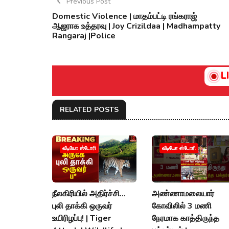
Previous Post
Domestic Violence | மாதம்பட்டி ரங்கராஜ்
ஆஜராக உத்தரவு | Joy Crizildaa | Madhampatty
Rangaraj |Police
L
RELATED POSTS
வீடியோ ஸ்டோரி
வீடியோ ஸ்டோரி
நீலகிரியில் அதிர்ச்சி...
அண்ணாமலையார்
புலி தாக்கி ஒருவர்
கோவிலில் 3 மணி
உயிரிழப்பு! | Tiger
நேரமாக காத்திருந்த