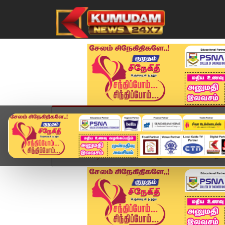
முகப்பு
விளையாட்டு
அண்மை
தமிழ்நாட
Home
வீடியோ ஸ்டோரி
"மதுரை மெட்ரோ ரயில் திட்