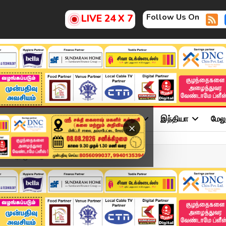
Follow Us On
LIVE 24 X 7
ு
சினிமா
அரசியல்
விளையாட்டு
இந்தியா
மேல
×
டம் அதிமுக ஆட்சியில் அம...