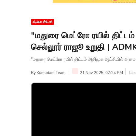
வீடியோ ஸ்டோரி
"மதுரை மெட்ரோ ரயில் திட்டம
செல்லூர் ராஜூ உறுதி | ADMK
"மதுரை மெட்ரோ ரயில் திட்டம் அதிமுக ஆட்சியில் அமையு
By
Kumudam Team
21 Nov 2025, 07:24 PM
Las