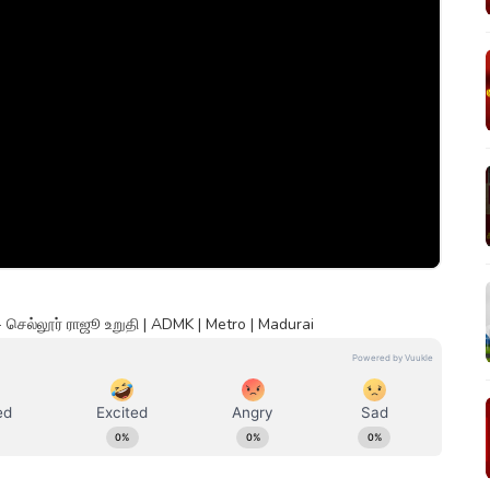
- செல்லூர் ராஜூ உறுதி | ADMK | Metro | Madurai