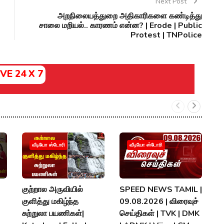
Next Post
அறநிலையத்துறை அதிகாரிகளை கண்டித்து
சாலை மறியல்.. காரணம் என்ன? | Erode | Public
Protest | TNPolice
IVE 24 X 7
வீடியோ ஸ்டோரி
வீடியோ ஸ்டோரி
குற்றால அருவியில்
SPEED NEWS TAMIL |
அ
குளித்து மகிழ்ந்த
09.08.2026 | விரைவுச்
க
சுற்றுலா பயணிகள்|
செய்திகள் | TVK | DMK
ந