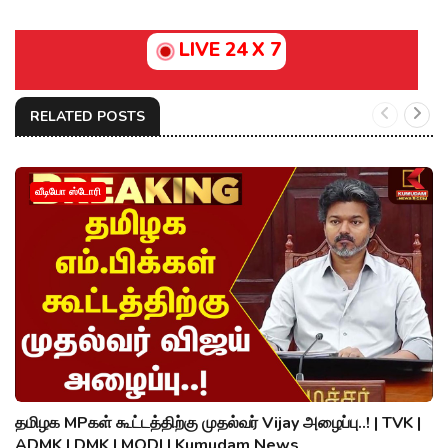
LIVE 24 X 7
RELATED POSTS
வீடியோ ஸ்டோரி
தமிழக MPகள் கூட்டத்திற்கு முதல்வர் Vijay அழைப்பு..! | TVK |
ADMK | DMK | MODI | Kumudam News