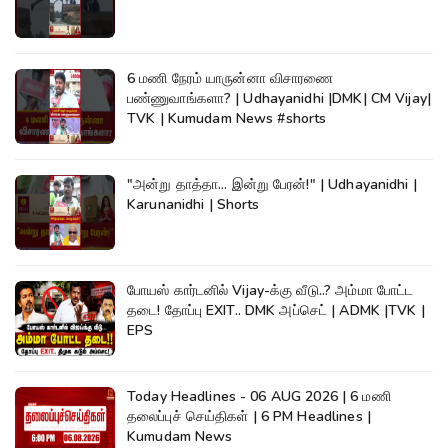
6 மணி நேரம் யாருன்னா விசாரணை
பண்ணுவாங்களா? | Udhayanidhi |DMK| CM Vijay|
TVK | Kumudam News #shorts
"அன்று தாத்தா... இன்று பேரன்!" | Udhayanidhi |
Karunanidhi | Shorts
போயஸ் கார்டனில் Vijay-க்கு வீடு..? அம்மா போட்ட
தடை! தோப்பு EXIT.. DMK அப்செட் | ADMK |TVK |
EPS
Today Headlines - 06 AUG 2026 | 6 மணி
தலைப்புச் செய்திகள் | 6 PM Headlines |
Kumudam News