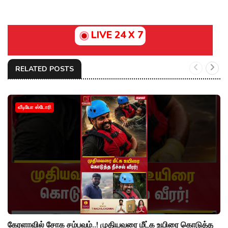
LIVE 24 X 7
RELATED POSTS
வீடியோ ஸ்டோரி
கேரளாவில் சோக சம்பவம்..! முதியவரை மீட்க உயிரை கொடுத்த