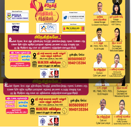
×
Home
வீடியோ ஸ்டோரி
முதல்வர், துணை முதல்வர் வாக்கு செலுத்தும் இடத்த...