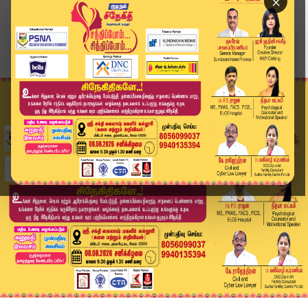
×
Home
வீடியோ ஸ்டோரி
தமிழ் மொழியை புறக்கணிக்கிறதா தவெக..? ஆர்.எஸ்.பா...