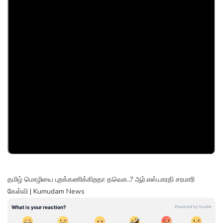
தமிழ் மொழியை புறக்கணிக்கிறதா தவெக..? ஆர்.எஸ்.பாரதி சரமாரி
கேள்வி | Kumudam News