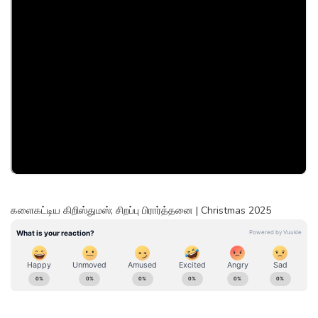
களைகட்டிய கிறிஸ்துமஸ்; சிறப்பு பிரார்த்தனை | Christmas 2025