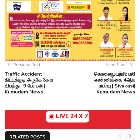
Previous Post
Next Post
Traffic Accident |
கொலைமுயற்சி; பலி
திட்டக்குடி அருகே கோர
எண்ணிக்கை 4ஆக
விபத்து- 9 பேர் பலி |
உயர்வு | Sivakasi|
Kumudam News
Kumudam News
LIVE 24 X 7
RELATED POSTS