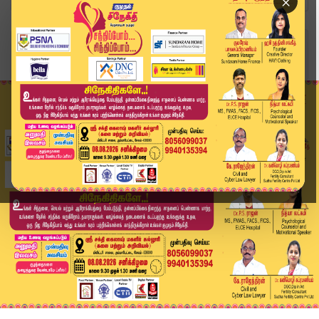
×
Home
வீடியோ ஸ்டோரி
களைகட்டிய கிறிஸ்துமஸ்; சிறப்பு பிரார்த்தனை | Ch...