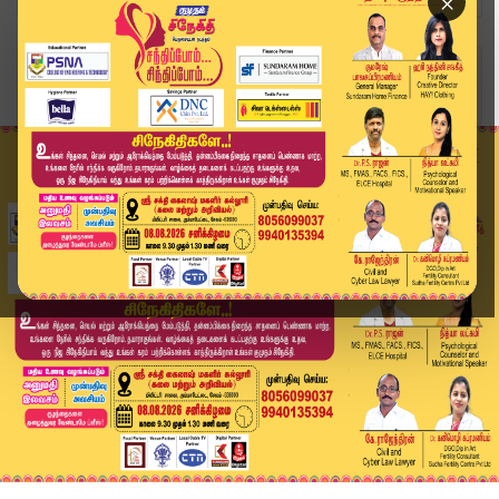
×
Home
வீடியோ ஸ்டோரி
TN District News Today: மாவட்ட செய்திகள் | 28 J...