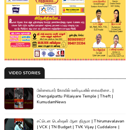
VIDEO STORIES
பிள்ளையார் கோவில் உண்டியலில் கைவரிசை.. |
Chengalpattu Pillaiyare Temple | Theft |
KumudamNews
சட்டென டென்ஷன் ஆன திருமா | Thirumavalavan
| VCK | TN Budget | TVK Vijay | Cuddalore |