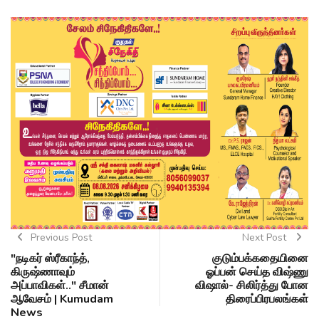
Previous Post
Next Post
"நடிகர் ஸ்ரீகாந்த்,
குடும்பக்கதையினை
கிருஷ்ணாவும்
ஓப்பன் செய்த விஷ்ணு
அப்பாவிகள்.." சீமான்
விஷால்- சிலிர்த்து போன
ஆவேசம் | Kumudam
திரைப்பிரபலங்கள்
News