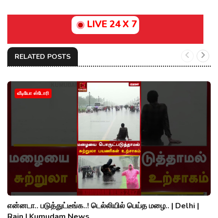
LIVE 24 X 7
RELATED POSTS
வீடியோ ஸ்டோரி
என்னடா.. படுத்துட்டீங்க..! டெல்லியில் பெய்த மழை.. | Delhi |
Rain | Kumudam News