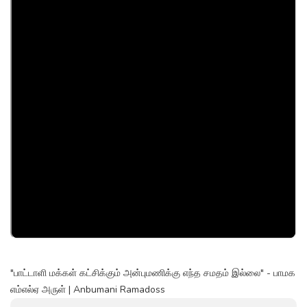
"பாட்டாளி மக்கள் கட்சிக்கும் அன்புமணிக்கு எந்த சமதம் இல்லை" - பாமக
எம்எல்ஏ அருள் | Anbumani Ramadoss