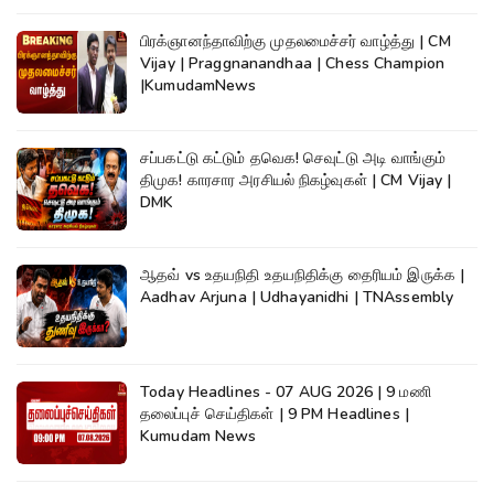
பிரக்ஞானந்தாவிற்கு முதலமைச்சர் வாழ்த்து | CM
Vijay | Praggnanandhaa | Chess Champion
|KumudamNews
சப்பகட்டு கட்டும் தவெக! செவுட்டு அடி வாங்கும்
திமுக! காரசார அரசியல் நிகழ்வுகள் | CM Vijay |
DMK
ஆதவ் vs உதயநிதி உதயநிதிக்கு தைரியம் இருக்க |
Aadhav Arjuna | Udhayanidhi | TNAssembly
Today Headlines - 07 AUG 2026 | 9 மணி
தலைப்புச் செய்திகள் | 9 PM Headlines |
Kumudam News