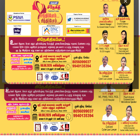
×
Home
வீடியோ ஸ்டோரி
சபரிமலையில் போட்டோ எடுக்க தடை விதிப்பு | Sabari...