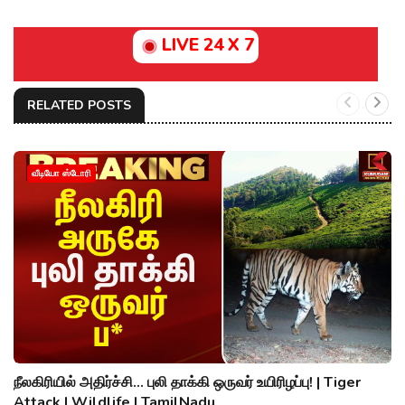
LIVE 24 X 7
RELATED POSTS
வீடியோ ஸ்டோரி
நீலகிரியில் அதிர்ச்சி... புலி தாக்கி ஒருவர் உயிரிழப்பு! | Tiger
Attack | Wildlife | TamilNadu