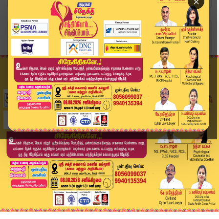
×
Home
வீடியோ ஸ்டோரி
இன்றைக்கு இதுதான்.. தே.மு.தி.க கூட்டணி மாறிய கா...