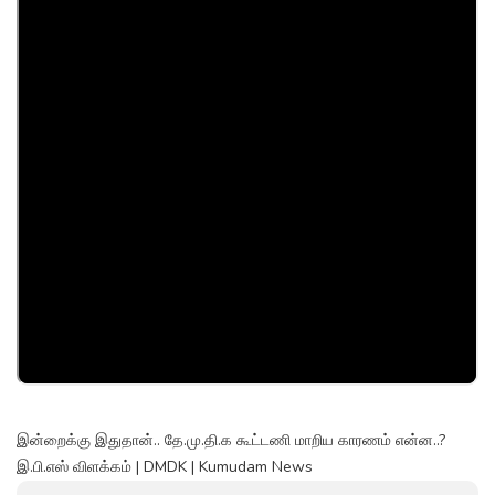
இன்றைக்கு இதுதான்.. தே.மு.தி.க கூட்டணி மாறிய காரணம் என்ன..?
இ.பி.எஸ் விளக்கம் | DMDK | Kumudam News