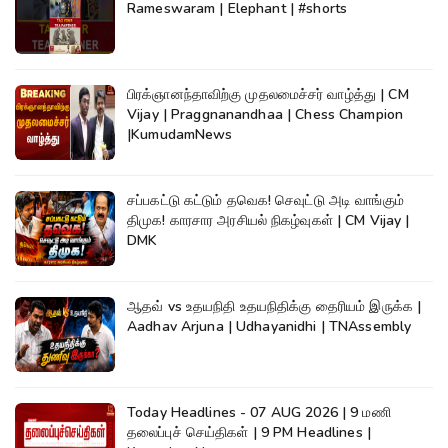
Rameswaram | Elephant | #shorts
பிரக்ஞானந்தாவிற்கு முதலமைச்சர் வாழ்த்து | CM
Vijay | Praggnanandhaa | Chess Champion
|KumudamNews
சப்பகட்டு கட்டும் தவெக! செவுட்டு அடி வாங்கும்
திமுக! காரசார அரசியல் நிகழ்வுகள் | CM Vijay |
DMK
ஆதவ் vs உதயநிதி உதயநிதிக்கு தைரியம் இருக்க |
Aadhav Arjuna | Udhayanidhi | TNAssembly
Today Headlines - 07 AUG 2026 | 9 மணி
தலைப்புச் செய்திகள் | 9 PM Headlines |