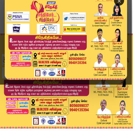
×
Home
வீடியோ ஸ்டோரி
INDIA கூட்டணி கூட்டத்தில் தவெகவுக்கு அழைப்பு இல...