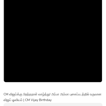
CM விஜய்க்கு பிறந்தநாள் வாழ்த்து! அப்பா அம்மா புகைப்படத்தில் உருவான
விஜய் ஓவியம் | CM Vijay Birthday