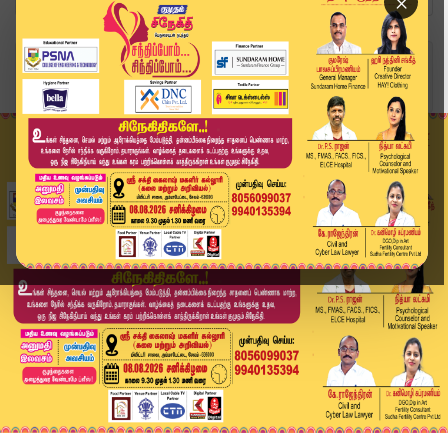
×
Home
வீடியோ ஸ்டோரி
CM விஜய்க்கு பிறந்தநாள் வாழ்த்து! அப்பா அம்மா ப...