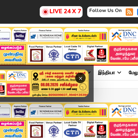
Follow Us On
LIVE 24 X 7
ு
சினிமா
அரசியல்
விளையாட்டு
இந்தியா
மேல
×
க்கொ*ற புலி சிக்கியது | ...