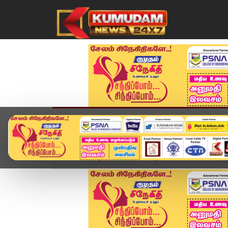
முகப்பு
விளையாட்டு
அண்மை
தமிழ்நாட
Home
வீடியோ ஸ்டோரி
உதகையில் பெண்ணை அடித்து