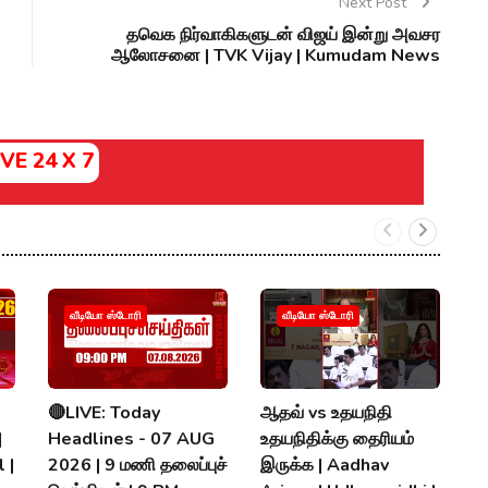
Next Post
தவெக நிர்வாகிகளுடன் விஜய் இன்று அவசர
ஆலோசனை | TVK Vijay | Kumudam News
IVE 24 X 7
வீடியோ ஸ்டோரி
வீடியோ ஸ்டோரி
🔴LIVE: Today
ஆதவ் vs உதயநிதி
V
|
Headlines - 07 AUG
உதயநிதிக்கு தைரியம்
D
 |
2026 | 9 மணி தலைப்புச்
இருக்க | Aadhav
வே