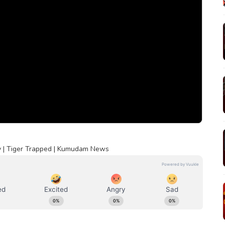
y | Tiger Trapped | Kumudam News