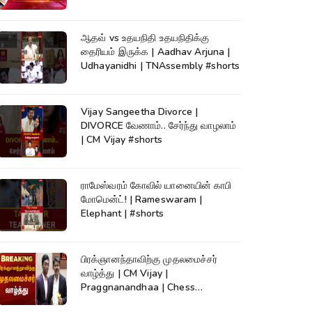
News
ஆதவ் vs உதயநிதி உதயநிதிக்கு
தைரியம் இருக்க | Aadhav Arjuna |
Udhayanidhi | TNAssembly #shorts
Vijay Sangeetha Divorce |
DIVORCE வேணாம்.. சேர்ந்து வாழலாம்
| CM Vijay #shorts
ராமேஸ்வரம் கோவில் யானையின் காபி
மோமென்ட்! | Rameswaram |
Elephant | #shorts
பிரக்ஞானந்தாவிற்கு முதலமைச்சர்
வாழ்த்து | CM Vijay |
Praggnanandhaa | Chess
Champion |KumudamNews