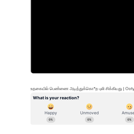
உதகையில் பெண்ணை அடித்துக்கொ*ற புலி சிக்கியது | Oot