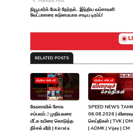
Previous Post
நியூயார்க் மேயர் தேர்தல்.. இந்திய வம்சாவளி
வேட்பாளரை கடுமையாக சாடிய டிரம்ப்!
L
RELATED POSTS
வீடியோ ஸ்டோரி
வீடியோ ஸ்டோரி
கேரளாவில் சோக
SPEED NEWS TAMIL
சம்பவம்..! முதியவரை
06.08.2026 | விரைவுச
மீட்க உயிரை கொடுத்த
செய்திகள் | TVK | D
நீச்சல் வீரர் | Kerala
| ADMK | Vijay | CM