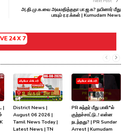
Next Post
அ.தி.மு.க.வை அவமதித்ததா பா.ஜ.க? நயினார் மீது
பாயும் ர.ர.க்கள் | Kumudam News
IVE 24 X 7
வீடியோ ஸ்டோரி
வீடியோ ஸ்டோரி
 |
District News |
PR சுந்தர் மீது பாலி*ல்
நி
்
August 06 2026 |
குற்றச்சாட்டு..! என்ன
த
MK
Tamil News Today |
நடந்தது? | PR Sundar
மு
Latest News | TN
Arrest | Kumudam
K