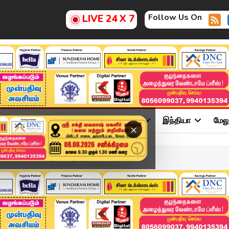
Follow Us On
LIVE 24 X 7
ு
சினிமா
அரசியல்
விளையாட்டு
இந்தியா
மேல
×
 பின் விண்வெளி நிலையத்தை ...