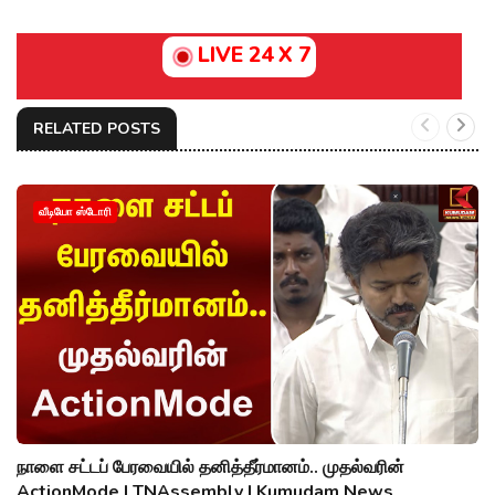
LIVE 24 X 7
RELATED POSTS
வீடியோ ஸ்டோரி
நாளை சட்டப் பேரவையில் தனித்தீர்மானம்.. முதல்வரின்
ActionMode | TNAssembly | Kumudam News