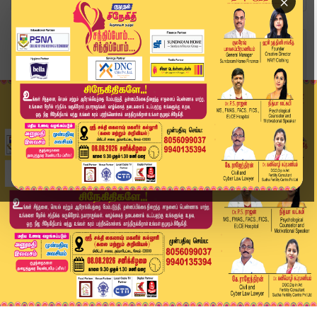
×
Home
வீடியோ ஸ்டோரி
அரசியல் தலைவர்களை சந்திக்கும் விஜய் |Tvk | Alli...