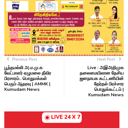
Previous Post
Next Post
பூந்தமல்லி அ.ம.மு.க
Live : அஇஅதிமுக
வேட்பாளர் ஏழுமலை தீவிர
தலைமையிலான தேசிய
பிரசாரம்.. பொதுமக்கள்
ஜனநாயக கூட்டணியின்
பெரும் ஆதரவு | AMMK |
தேர்தல் பிரச்சார
Kumudam News
பொதுக்கூட்டம் |
Kumudam News
LIVE 24 X 7