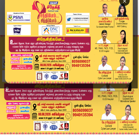
×
Home
வீடியோ ஸ்டோரி
LIVE : திருப்பூரில் ஸ்டாலின் பிரசார பரப்புரை | ...