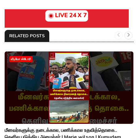
LIVE 24 X 7
RELATED POSTS
வீடியோ ஸ்டோரி
மீனவர்களுக்கு தடைக்கால, பணிக்கால உதவித்தொகை..
தெளிவு படுத்திய அமைச்சர் | Marie wilson | Kumudam