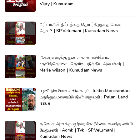
Vijay | Kumudam
அம்மாவின் திட்டத்தை தொடர்கிறதா த.வெ.க
அரசு..? | SP.Velumani | Kumudam News
மீனவர்களுக்கு தடைக்கால, பணிக்கால
உதவித்தொகை.. தெளிவு படுத்திய அமைச்சர் |
Marie wilson | Kumudam News
பழனி நில மோசடி விவகாரம்.. Justin Manikandan
மருத்துவமனையில் திடீர் அனுமதி | Palani Land
Issue
த.வெ.க அரசுக்கு ஒற்றை கோரிக்கை வைத்த எஸ்.பி
வேலுமணி | Admk | Tvk | SP.Velumani |
Kumudam News