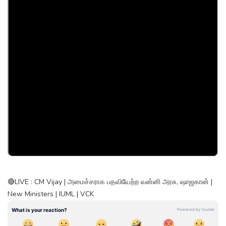
🔴LIVE : CM Vijay | அமைச்சராக பதவியேற்ற வன்னி அரசு, ஷாஜகான் |
New Ministers | IUML | VCK