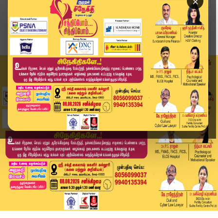
×
Home
வீடியோ ஸ்டோரி
🔴LIVE : CM Vijay | அமைச்சராக பதவியேற்ற வன்னி அ...