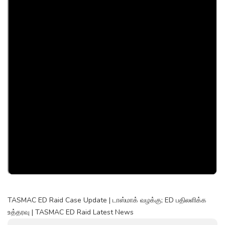
TASMAC ED Raid Case Update | டாஸ்மாக் வழக்கு; ED பதிலளிக்க
உத்தரவு | TASMAC ED Raid Latest News