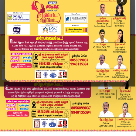
×
Home
வீடியோ ஸ்டோரி
TASMAC ED Raid Case Update | டாஸ்மாக் வழக்கு; E...