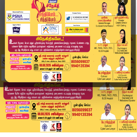
×
Home
வீடியோ ஸ்டோரி
ED அதிகாரம் தவறானது! – உச்சநீதிமன்றம் அதிரடி கர...