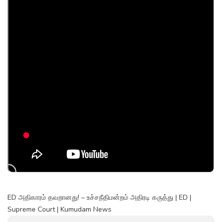
ED அதிகாரம் தவறானது! – உச்சநீதிமன்றம் அதிரடி கருத்து | ED |
Supreme Court | Kumudam News