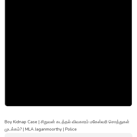
Boy Kidnap Case | சிறுவன் கடத்தல் விவகாரம் மகேஸ்வரி சொத்துகள்
முடக்கம்? | MLA Jaganmoorthy | Police