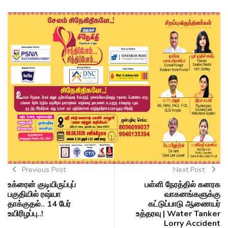
Previous Post
Next Post
உக்ரைன் குடியிருப்புப்
பள்ளி நேரத்தில் கனரக
பகுதியில் ரஷ்யா
வாகனங்களுக்கு
தாக்குதல்.. 14 பேர்
கட்டுப்பாடு ஆணையர்
உயிரிழப்பு..!
உத்தரவு | Water Tanker
Lorry Accident