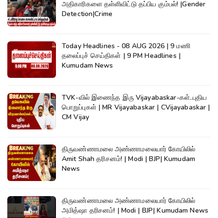
அதிகாரிகளை தள்ளிவிட்டு தப்பிய கும்பல்! |Gender
Detection|Crime
Today Headlines - 08 AUG 2026 | 9 மணி
தலைப்புச் செய்திகள் | 9 PM Headlines |
Kumudam News
TVK-வில் இணைந்த இரு Vijayabaskar-கள்..புதிய
பொறுப்புகள் | MR Vijayabaskar | CVijayabaskar |
CM Vijay
திருவண்ணாமலை அண்ணாமலையார் கோயிலில்
Amit Shah தரிசனம்! | Modi | BJP| Kumudam
News
திருவண்ணாமலை அண்ணாமலையார் கோயிலில்
அமித்ஷா தரிசனம்! | Modi | BJP| Kumudam News