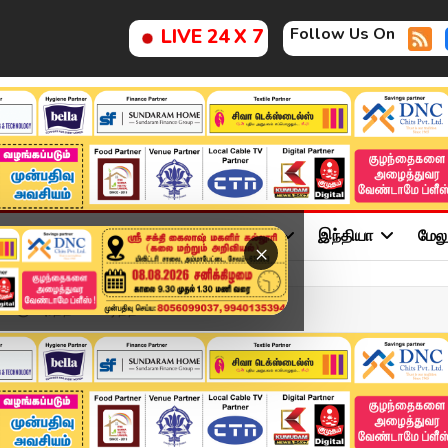
Follow Us On
LIVE 24 X 7
ு
சினிமா
அரசியல்
விளையாட்டு
இந்தியா
மேல
×
ஞ்சிபுரத்தில் வெடித்த ப...