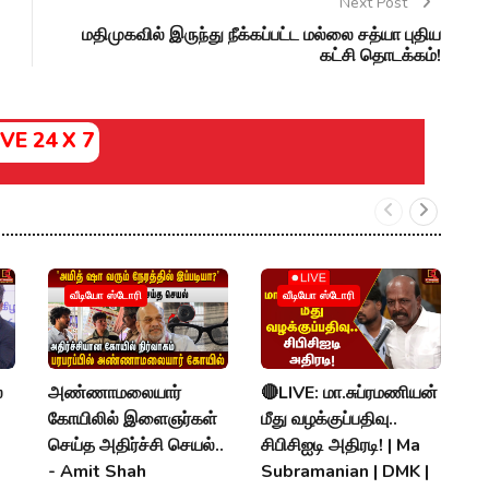
Next Post
மதிமுகவில் இருந்து நீக்கப்பட்ட மல்லை சத்யா புதிய
கட்சி தொடக்கம்!
IVE 24 X 7
வீடியோ ஸ்டோரி
வீடியோ ஸ்டோரி
்
அண்ணாமலையார்
🔴LIVE: மா.சுப்ரமணியன்
க
கோயிலில் இளைஞர்கள்
மீது வழக்குப்பதிவு..
வழ
செய்த அதிர்ச்சி செயல்..
சிபிசிஐடி அதிரடி! | Ma
வ
- Amit Shah
Subramanian | DMK |
V