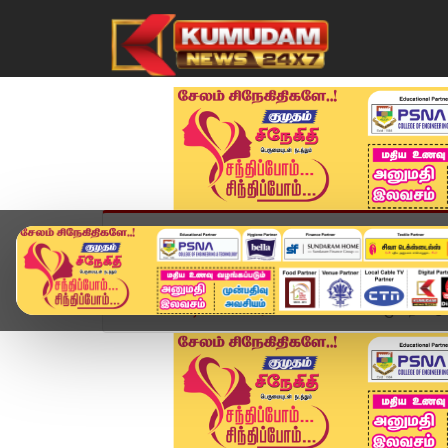
முகப்பு
விளையாட்டு
அண்மை
தமிழ்நாட
Home
வீடியோ ஸ்டோரி
SIR பணிகளில் முறைகேடு கா