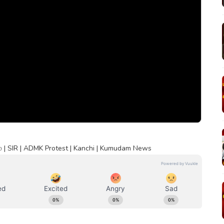
ம் | SIR | ADMK Protest | Kanchi | Kumudam News