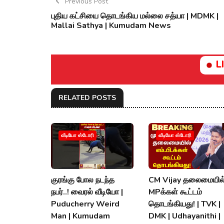
Previous Post
புதிய கட்சியை தொடங்கிய மல்லை சத்யா | MDMK |
Mallai Sathya | Kumudam News
L
RELATED POSTS
வீடியோ ஸ்டோரி
வீடியோ ஸ்டோரி
குரங்கு போல நடந்த
CM Vijay தலைமையில
நபர்..! வைரல் வீடியோ |
MPக்கள் கூட்டம்
Puducherry Weird
தொடங்கியது! | TVK |
Man | Kumudam
DMK | Udhayanithi |