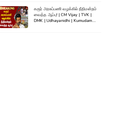
கரூர் அரசுப்பணி வழக்கில் நீதிமன்றம்
வைத்த ஆப்பு! | CM Vijay | TVK |
DMK | Udhayanidhi | Kumudam
News