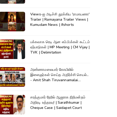
Views-ஐ அடிச்சி தூக்கிய 'ராமாயணா'
Trailer | Ramayana Trailer Views |
Kumudam News | #shorts
பக்கவாக ரெடி ஆன எம்.பி.க்கள் கூட்டம்
ஏற்பாடுகள் | MP Meeting | CM Vijay |
TVK | Delimitation
அண்ணாமலையார் கோயிலில்
இளைஞர்கள் செய்த அதிர்ச்சி செயல்..
- Amit Shah Tiruvannamalai
Temple
சரத்குமார் நேரில் ஆஜராக நீதிமன்றம்
அதிரடி உத்தரவு! | Sarathkumar |
Cheque Case | Saidapet Court