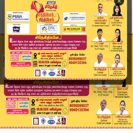
×
Home
வீடியோ ஸ்டோரி
பயணிகள் நிம்மதி… ரயில் சேவை சீரானது! | Chennai ...