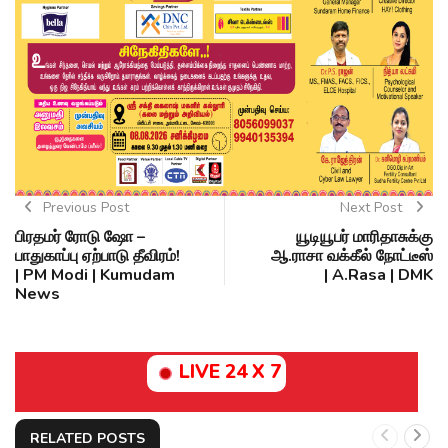
Previous Post
Next Post
பிரதமர் ரோடு ஷோ –
யூடியூபர் மாரிதாசுக்கு
பாதுகாப்பு ஏற்பாடு தீவிரம்!
ஆ.ராசா வக்கீல் நோட்டீஸ்
| PM Modi | Kumudam
| A.Rasa | DMK
News
LIVE 24 X 7
RELATED POSTS