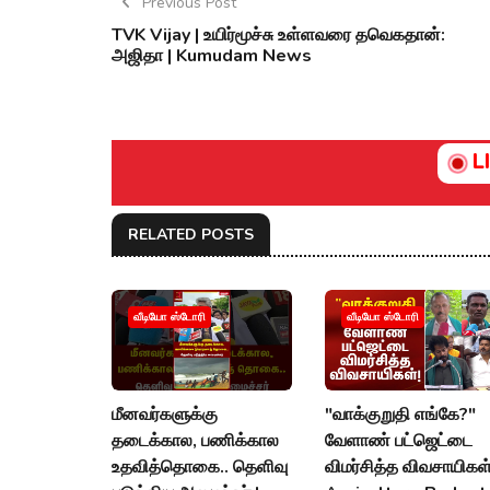
Previous Post
TVK Vijay | உயிர்மூச்சு உள்ளவரை தவெகதான்:
அஜிதா | Kumudam News
L
RELATED POSTS
வீடியோ ஸ்டோரி
வீடியோ ஸ்டோரி
மீனவர்களுக்கு
"வாக்குறுதி எங்கே?"
தடைக்கால, பணிக்கால
வேளாண் பட்ஜெட்டை
உதவித்தொகை.. தெளிவு
விமர்சித்த விவசாயிகள்