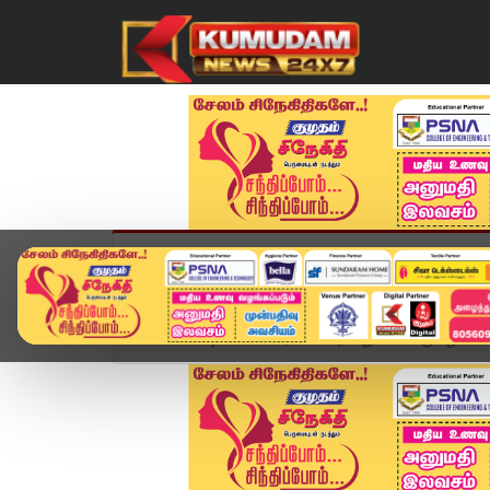
முகப்பு
விளையாட்டு
அண்மை
தமிழ்நாட
Home
வீடியோ ஸ்டோரி
கிறிஸ்துமஸ் பெருவிழாவில்