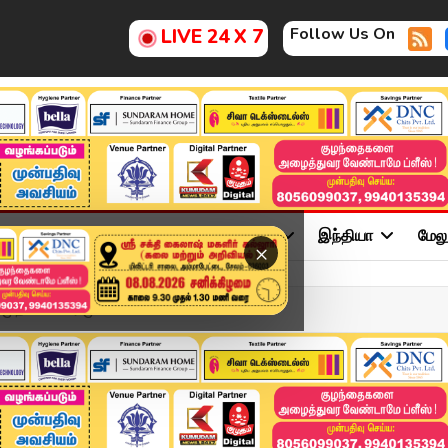
Follow Us On
LIVE 24 X 7
ு
சினிமா
அரசியல்
விளையாட்டு
இந்தியா
மேல
×
 முதலமைச்சர் மு.க.ஸ்டால...