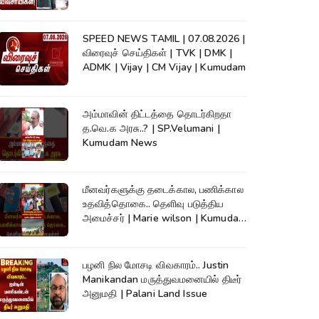
News
SPEED NEWS TAMIL | 07.08.2026 |
விரைவுச் செய்திகள் | TVK | DMK |
ADMK | Vijay | CM Vijay | Kumudam
அம்மாவின் திட்டத்தை தொடர்கிறதா
த.வெ.க அரசு..? | SP.Velumani |
Kumudam News
மீனவர்களுக்கு தடைக்கால, பணிக்கால
உதவித்தொகை.. தெளிவு படுத்திய
அமைச்சர் | Marie wilson | Kumudam
News
பழனி நில மோசடி விவகாரம்.. Justin
Manikandan மருத்துவமனையில் திடீர்
அனுமதி | Palani Land Issue