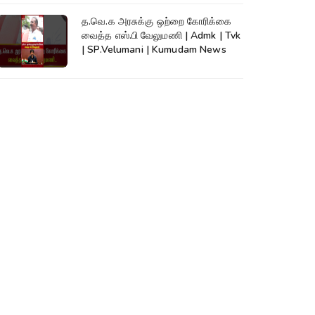
த.வெ.க அரசுக்கு ஒற்றை கோரிக்கை
வைத்த எஸ்.பி வேலுமணி | Admk | Tvk
| SP.Velumani | Kumudam News