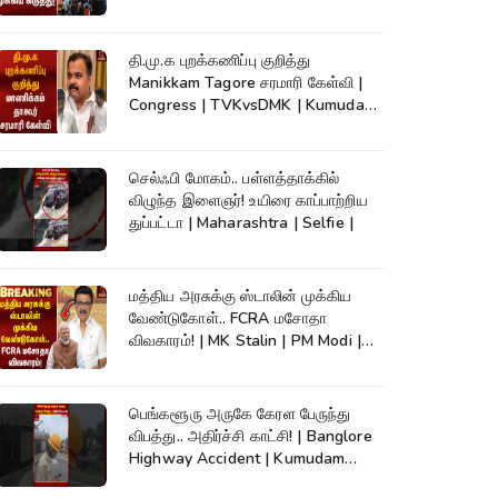
High Court
தி.மு.க புறக்கணிப்பு குறித்து
Manikkam Tagore சரமாரி கேள்வி |
Congress | TVKvsDMK | Kumudam
News
செல்ஃபி மோகம்.. பள்ளத்தாக்கில்
விழுந்த இளைஞர்! உயிரை காப்பாற்றிய
துப்பட்டா | Maharashtra | Selfie |
மத்திய அரசுக்கு ஸ்டாலின் முக்கிய
வேண்டுகோள்.. FCRA மசோதா
விவகாரம்! | MK Stalin | PM Modi |
DMK
பெங்களூரு அருகே கேரள பேருந்து
விபத்து.. அதிர்ச்சி காட்சி! | Banglore
Highway Accident | Kumudam
News