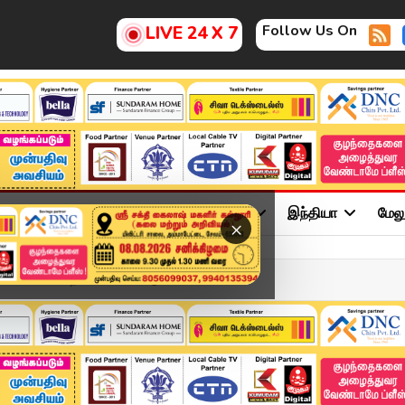
Follow Us On
LIVE 24 X 7
ு
சினிமா
அரசியல்
விளையாட்டு
இந்தியா
மேல
×
ைமாக்ஸ் - நாளை வாக்கெடுப்...