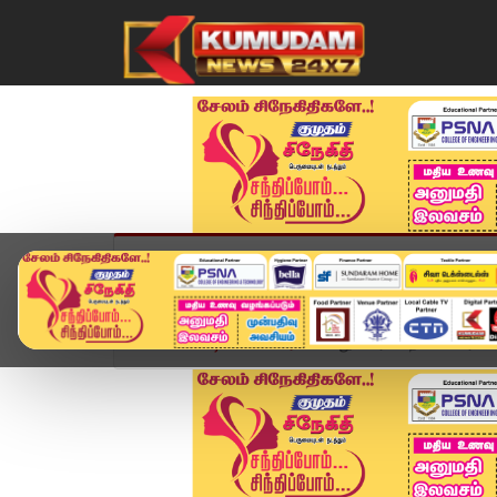
முகப்பு
விளையாட்டு
அண்மை
தமிழ்நாட
Home
வீடியோ ஸ்டோரி
மறுவரையறை விவகாரம் கிள