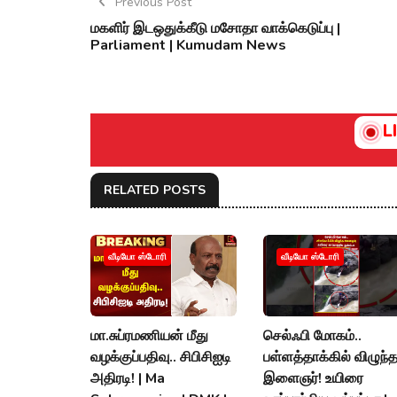
Previous Post
மகளிர் இடஒதுக்கீடு மசோதா வாக்கெடுப்பு |
Parliament | Kumudam News
L
RELATED POSTS
வீடியோ ஸ்டோரி
வீடியோ ஸ்டோரி
மா.சுப்ரமணியன் மீது
செல்ஃபி மோகம்..
வழக்குப்பதிவு.. சிபிசிஐடி
பள்ளத்தாக்கில் விழுந்
அதிரடி! | Ma
இளைஞர்! உயிரை