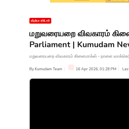
வீடியோ ஸ்டோரி
மறுவரையறை விவகாரம் கிளைமா
Parliament | Kumudam N
மறுவரையறை விவகாரம் கிளைமாக்ஸ் - நாளை வாக்கெடுப
By
Kumudam Team
16 Apr 2026, 01:28 PM
Las