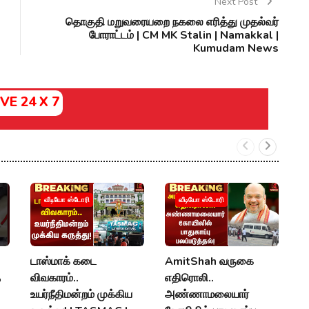
Next Post
தொகுதி மறுவரையறை நகலை எரித்து முதல்வர்
போராட்டம் | CM MK Stalin | Namakkal |
Kumudam News
IVE 24 X 7
ம
வீடியோ ஸ்டோரி
வீடியோ ஸ்டோரி
த
கு
K
டாஸ்மாக் கடை
AmitShah வருகை
R
த
விவகாரம்..
எதிரொலி..
N
உயர்நீதிமன்றம் முக்கிய
அண்ணாமலையார்