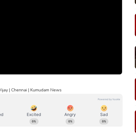
 | Vijay | Chennai | Kumudam News