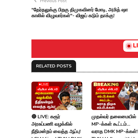
Previous Post
"தேர்தலுக்கு பிறகு திமுகவினர் மோடி, அமித் ஷா
காலில் விழுவார்கள்"- விஜய் கடும் தாக்கு!
L
RELATED POSTS
வீடியோ ஸ்டோரி
வீடியோ ஸ்டோரி
🔴 LIVE: கரூர்
முதல்வர் தலைமையில்
அரசுப்பணி வழக்கில்
MP-க்கள் கூட்டம்...
நீதிமன்றம் வைத்த ஆப்பு!
வராத DMK MP-க்கள்!