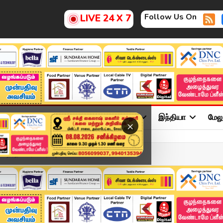
Follow Us On
LIVE 24 X 7
ு
சினிமா
அரசியல்
விளையாட்டு
இந்தியா
மேல
×
ேர்தல் பிரச்சாரம் | T...