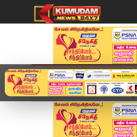
முகப்பு
விளையாட்டு
அண்மை
தமிழ்நாட
Home
வீடியோ ஸ்டோரி
🔴Live : தலைநகரில் விஜய் த