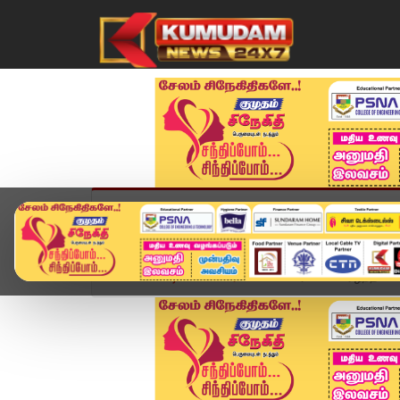
முகப்பு
விளையாட்டு
அண்மை
தமிழ்நாட
Home
வீடியோ ஸ்டோரி
மண் சரிவில் உயிரிழந்த பெண