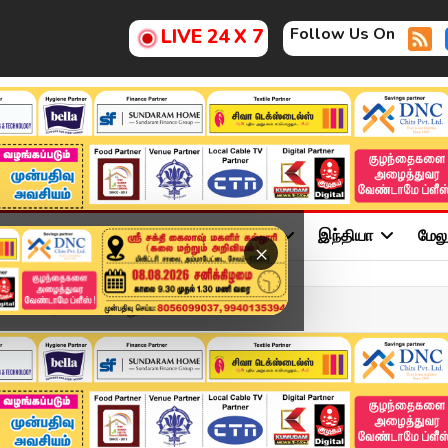
Follow Us On
LIVE 24 X 7
ு
சினிமா
அரசியல்
விளையாட்டு
இந்தியா
மேல
×
்கள்.. உரிமையாளர் மீது...