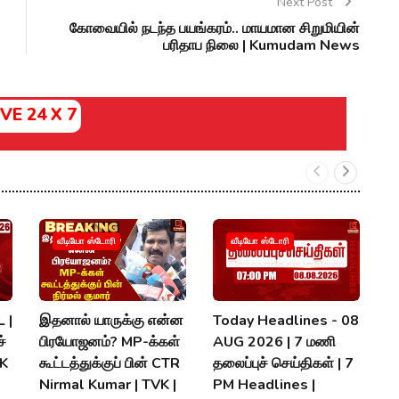
Next Post
கோவையில் நடந்த பயங்கரம்.. மாயமான சிறுமியின்
பரிதாப நிலை | Kumudam News
IVE 24 X 7
வீடியோ ஸ்டோரி
வீடியோ ஸ்டோரி
 |
இதனால் யாருக்கு என்ன
Today Headlines - 08
அ
்
பிரயோஜனம்? MP-க்கள்
AUG 2026 | 7 மணி
த
MK
கூட்டத்துக்குப் பின் CTR
தலைப்புச் செய்திகள் | 7
வ
Nirmal Kumar | TVK |
PM Headlines |
K