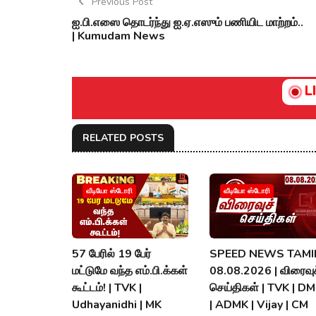
Previous Post
ஐ.பி.எஸை தொடர்ந்து ஐ.ஏ.எஸும் பணியிட மாற்றம்..
| Kumudam News
L
RELATED POSTS
வீடியோ ஸ்டோரி
வீடியோ ஸ்டோரி
57 பேரில் 19 பேர்
SPEED NEWS TAMIL
மட்டுமே வந்த எம்.பி.க்கள்
08.08.2026 | விரைவுச
கூட்டம்! | TVK |
செய்திகள் | TVK | D
Udhayanidhi | MK
| ADMK | Vijay | CM