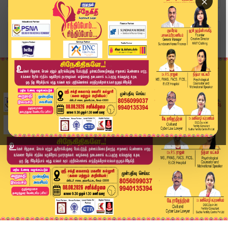
×
Home
வீடியோ ஸ்டோரி
திருப்பரங்குன்றம் சம்பவம்... மேலும் 20 பேர் மீத...