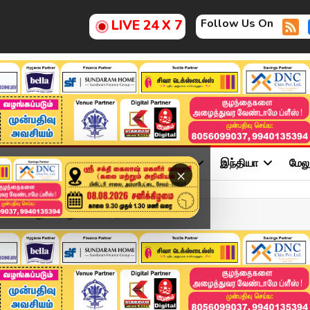
Follow Us On
LIVE 24 X 7
ு
சினிமா
அரசியல்
விளையாட்டு
இந்தியா
மேல
×
ை கைது செய்து போலீசார் நடவ...