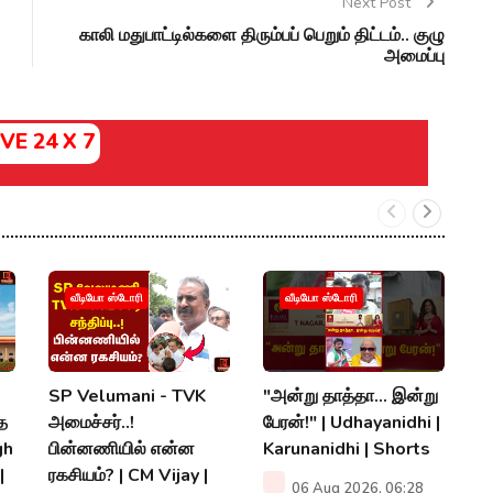
Next Post
காலி மதுபாட்டில்களை திரும்பப் பெறும் திட்டம்.. குழு
அமைப்பு
IVE 24 X 7
ஆ
வீடியோ ஸ்டோரி
வீடியோ ஸ்டோரி
ஆ
ம
|
SP Velumani - TVK
"அன்று தாத்தா... இன்று
S
்த
அமைச்சர்..!
பேரன்!" | Udhayanidhi |
gh
பின்னணியில் என்ன
Karunanidhi | Shorts
P
|
ரகசியம்? | CM Vijay |
06 Aug 2026, 06:28