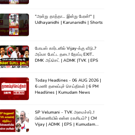
News #shorts
"அன்று தாத்தா... இன்று பேரன்!" |
Udhayanidhi | Karunanidhi | Shorts
போயஸ் கார்டனில் Vijay-க்கு வீடு..?
அம்மா போட்ட தடை! தோப்பு EXIT..
DMK அப்செட் | ADMK |TVK | EPS
Today Headlines - 06 AUG 2026 |
6 மணி தலைப்புச் செய்திகள் | 6 PM
Headlines | Kumudam News
SP Velumani - TVK அமைச்சர்..!
பின்னணியில் என்ன ரகசியம்? | CM
Vijay | ADMK | EPS | Kumudam
News