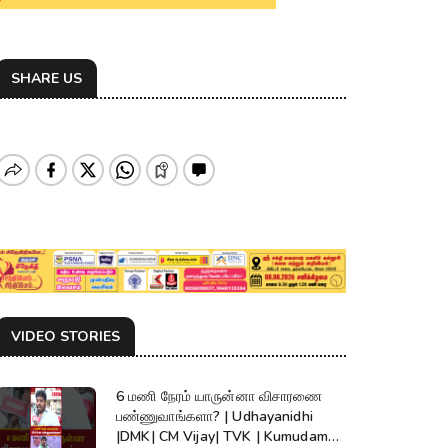
SHARE US
VIDEO STORIES
6 மணி நேரம் யாருன்னா விசாரணை
பண்ணுவாங்களா? | Udhayanidhi
|DMK| CM Vijay| TVK | Kumudam