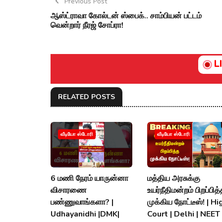
Previous Post
ஆஸ்ட்ராவா கோல்டன் ஸ்பைக்.. சாம்பியன் பட்டம்
வென்றார் நீரஜ் சோப்ரா!
L
RELATED POSTS
வீடியோ ஸ்டோரி
வீடியோ ஸ்டோரி
6 மணி நேரம் யாருன்னா
மத்திய அரசுக்கு
விசாரணை
உயர்நீதிமன்றம் பிறப்பித
பண்ணுவாங்களா? |
முக்கிய நோட்டீஸ்! | Hi
Udhayanidhi |DMK|
Court | Delhi | NEET 