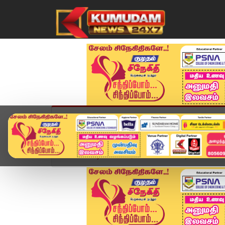
முகப்பு
விளையாட்டு
அண்மை
தமிழ்நாட
Home
வீடியோ ஸ்டோரி
பெண்களை தாக்கிய காவலர