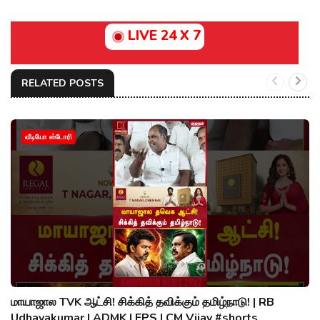
LIVE 24 X 7
RELATED POSTS
வீடியோ ஸ்டோரி
மாயாஜால TVK ஆட்சி! சிக்கித் தவிக்கும் தமிழ்நாடு! | RB
Udhayakumar | ADMK | EPS | CM Vijay #shorts