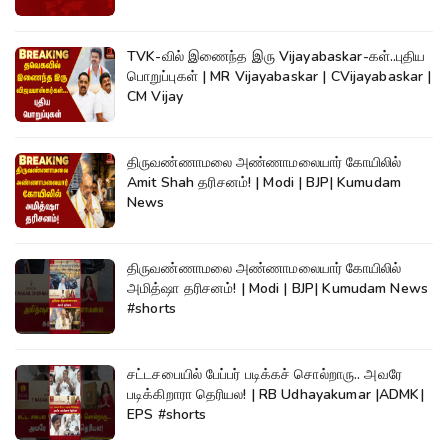
TVK-வில் இணைந்த இரு Vijayabaskar-கள்..புதிய
பொறுப்புகள் | MR Vijayabaskar | CVijayabaskar |
CM Vijay
திருவண்ணாமலை அண்ணாமலையார் கோயிலில்
Amit Shah தரிசனம்! | Modi | BJP| Kumudam
News
திருவண்ணாமலை அண்ணாமலையார் கோயிலில்
அமித்ஷா தரிசனம்! | Modi | BJP| Kumudam News
#shorts
சட்டசபையில் பேப்பர் படிக்கச் சொல்றாரு.. அவரே
படிக்கிறாரா தெரியல! | RB Udhayakumar |ADMK|
EPS #shorts