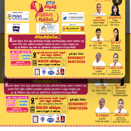
×
Home
வீடியோ ஸ்டோரி
Gold Rate Today | இன்றய தங்கம், வெள்ளி விலை நில...