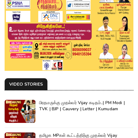
VIDEO STORIES
பிரதமருக்கு முதல்வர் Vijay கடிதம்..| PM Modi |
TVK | BJP | Cauvery | Letter | Kumudam
தமிழக MPகள் கூட்டத்திற்கு முதல்வர் Vijay