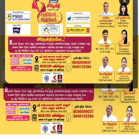
×
Home
வீடியோ ஸ்டோரி
நாளை தண்ணீர் திறக்கப்படாது..! மேட்டூர் அணை விவக...