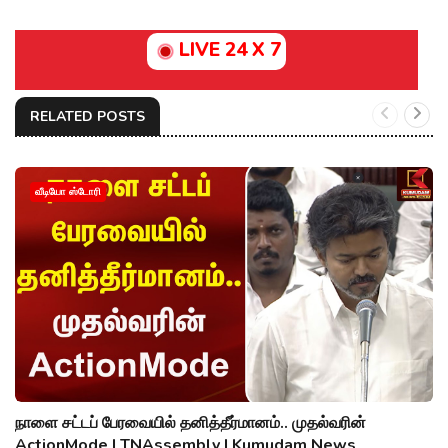
LIVE 24 X 7
RELATED POSTS
வீடியோ ஸ்டோரி
நாளை சட்டப் பேரவையில் தனித்தீர்மானம்.. முதல்வரின்
ActionMode | TNAssembly | Kumudam News