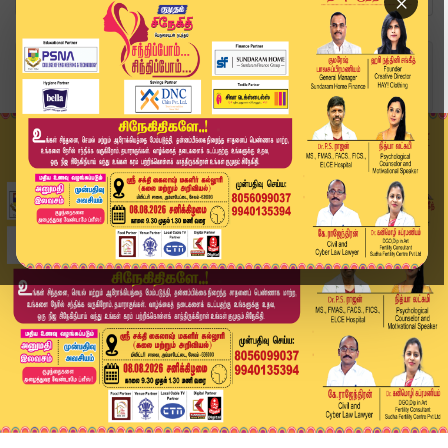
×
Home
வீடியோ ஸ்டோரி
மெட்ரோ ரயில் திட்டம்.. முதலமைச்சர் மீது மத்திய ...