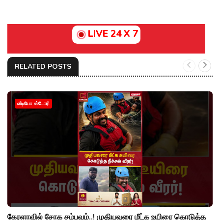
LIVE 24 X 7
RELATED POSTS
வீடியோ ஸ்டோரி
கேரளாவில் சோக சம்பவம்..! முதியவரை மீட்க உயிரை கொடுத்த