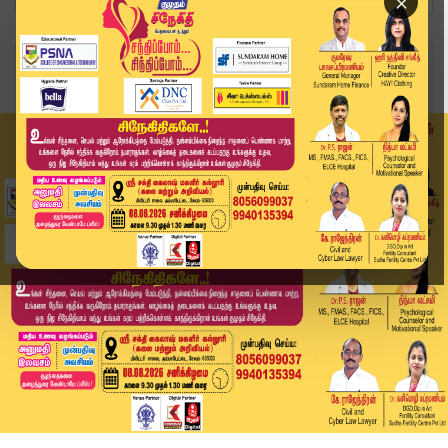
×
Home
வீடியோ ஸ்டோரி
புல்வாமா தாக்குதலின் நினைவு நாள் பிரதமர் புகழஞ்...