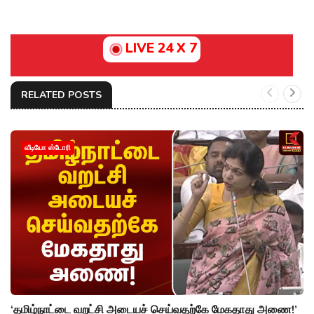
LIVE 24 X 7
RELATED POSTS
வீடியோ ஸ்டோரி
‘தமிழ்நாட்டை வறட்சி அடையச் செய்வதற்கே மேகதாது அணை!’