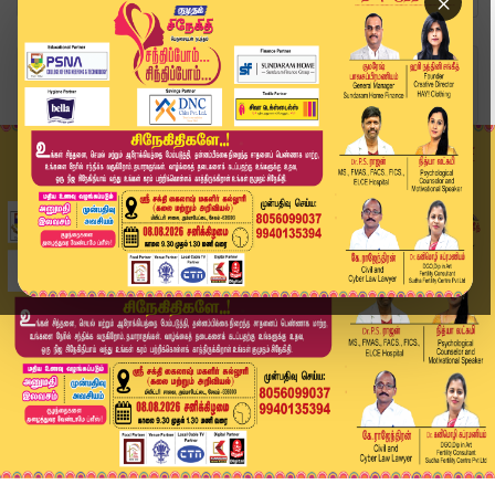
×
Home
வீடியோ ஸ்டோரி
கரூரில் விஜய் வருகைக்கு பிரமாண்ட ஏற்பாடு | CM V...