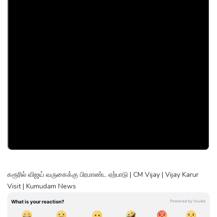
கரூரில் விஜய் வருகைக்கு பிரமாண்ட ஏற்பாடு | CM Vijay | Vijay Karur
Visit | Kumudam News