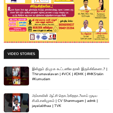
VIDEO STORIES
இன்னும் தி.மு.க கூட்டணில தான் இருக்கிங்களா..? |
Thirumavalavan | #VCK | #DMK | #MKStalin
#Kumudam
அம்மாவின் ஆட்சி தொடர்கிறதா..?வாய் மூடிய
சி.வி.சண்முகம் | CV Shanmugam | admk |
jayalalithaa | TVK