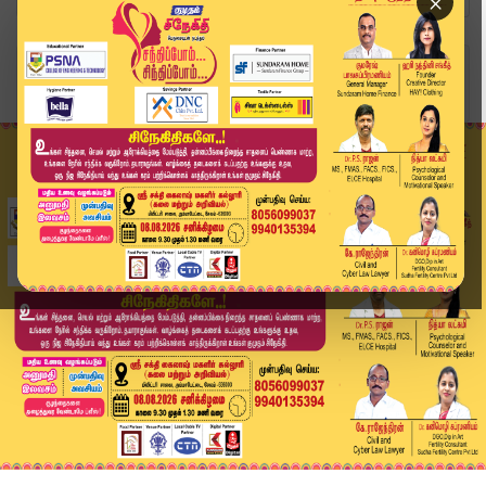
×
Home
வீடியோ ஸ்டோரி
ஜெகன் மூர்த்திக்கு ஒருவழியாக கிடைத்த முன்ஜாமின்...