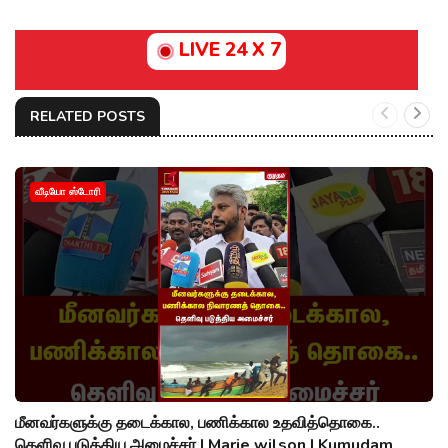
LIVE 24 X 7
RELATED POSTS
வீடியோ ஸ்டோரி
மீனவர்களுக்கு தடைக்கால, பணிக்கால உதவித்தொகை..
தெளிவு படுத்திய அமைச்சர் | Marie wilson | Kumudam