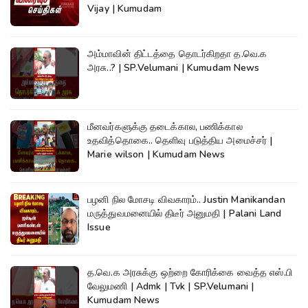
Vijay | Kumudam
அம்மாவின் திட்டத்தை தொடர்கிறதா த.வெ.க
அரசு..? | SP.Velumani | Kumudam News
மீனவர்களுக்கு தடைக்கால, பணிக்கால
உதவித்தொகை.. தெளிவு படுத்திய அமைச்சர் |
Marie wilson | Kumudam News
பழனி நில மோசடி விவகாரம்.. Justin Manikandan
மருத்துவமனையில் திடீர் அனுமதி | Palani Land
Issue
த.வெ.க அரசுக்கு ஒற்றை கோரிக்கை வைத்த எஸ்.பி
வேலுமணி | Admk | Tvk | SP.Velumani |
Kumudam News