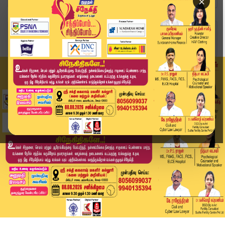
×
Home
வீடியோ ஸ்டோரி
பிரதமர் Modi , சோனியா - ராகுலை சந்திக்கும் CM J...