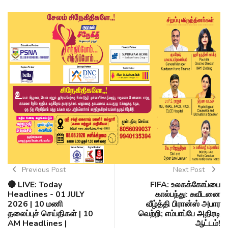
Previous Post
Next Post
🔴 LIVE: Today
FIFA: உலகக்கோப்பை
Headlines - 01 JULY
கால்பந்து: சுவீடனை
2026 | 10 மணி
வீழ்த்தி பிரான்ஸ் அபார
தலைப்புச் செய்திகள் | 10
வெற்றி; எம்பாப்பே அதிரடி
AM Headlines |
ஆட்டம்!