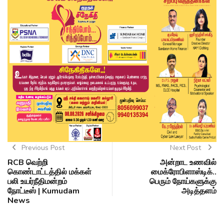
Previous Post
Next Post
RCB வெற்றி
அன்றாட உணவில்
கொண்டாட்டத்தில் மக்கள்
மைக்ரோபிளாஸ்டிக்..
பலி உயர்நீதிமன்றம்
பெரும் நோய்களுக்கு
நோட்டீஸ் | Kumudam
அடித்தளம்
News