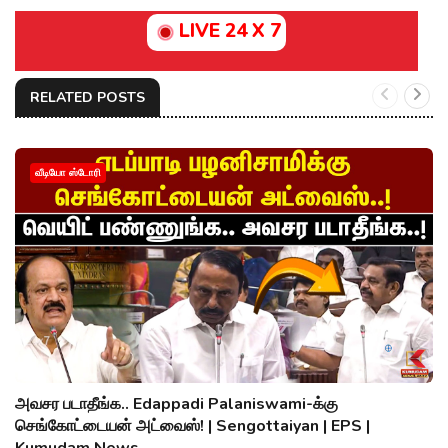
LIVE 24 X 7
RELATED POSTS
வீடியோ ஸ்டோரி
அவசர படாதீங்க.. Edappadi Palaniswami-க்கு
செங்கோட்டையன் அட்வைஸ்! | Sengottaiyan | EPS |